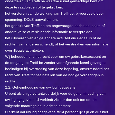
onderdelen van Treffi.be waartoe u niet gemachtigd bent om
deze te raadplegen of te gebruiken;
het verstoren van de werking van Treffi.be, bijvoorbeeld door
spamming, DDoS-aanvallen, enz;
het gebruik van Treffi.be om ongevraagde berichten, spam of
andere valse of misleidende informatie te verspreiden;
het uitvoeren van enige andere activiteit die illegaal is of de
rechten van anderen schendt, of het verstrekken van informatie
over illegale activiteiten.
Wij behouden ons het recht voor om uw gebruikersaccount en
de toegang tot Treffi.be zonder voorafgaande kennisgeving te
beëindigen bij overtreding van deze bepaling, onverminderd het
recht van Treffi tot het instellen van de nodige vorderingen in
rechte.
2.2. Geheimhouding van uw logingegevens
U bent als enige verantwoordelijk voor de geheimhouding van
uw logingegevens. U verbindt zich er dan ook toe om de
volgende maatregelen in acht te nemen:
U erkent dat uw logingegevens strikt persoonlijk zijn en dus niet