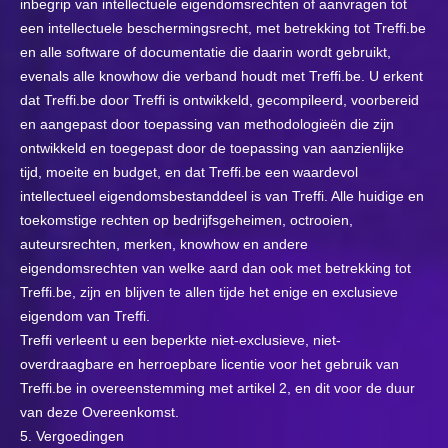
inbegrip van intellectuele eigendomsrechten of aanvragen tot
een intellectuele beschermingsrecht, met betrekking tot Treffi.be
en alle software of documentatie die daarin wordt gebruikt,
evenals alle knowhow die verband houdt met Treffi.be. U erkent
dat Treffi.be door Treffi is ontwikkeld, gecompileerd, voorbereid
en aangepast door toepassing van methodologieën die zijn
ontwikkeld en toegepast door de toepassing van aanzienlijke
tijd, moeite en budget, en dat Treffi.be een waardevol
intellectueel eigendomsbestanddeel is van Treffi. Alle huidige en
toekomstige rechten op bedrijfsgeheimen, octrooien,
auteursrechten, merken, knowhow en andere
eigendomsrechten van welke aard dan ook met betrekking tot
Treffi.be, zijn en blijven te allen tijde het enige en exclusieve
eigendom van Treffi.
Treffi verleent u een beperkte niet-exclusieve, niet-
overdraagbare en herroepbare licentie voor het gebruik van
Treffi.be in overeenstemming met artikel 2, en dit voor de duur
van deze Overeenkomst.
5. Vergoedingen