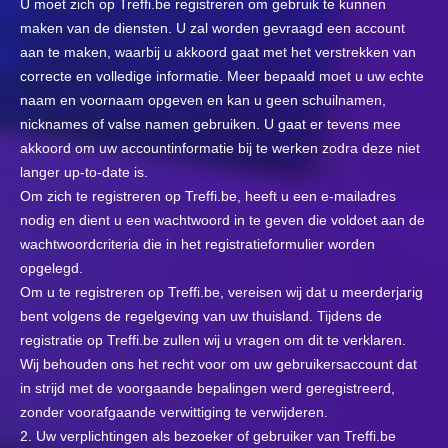
U moet zich op Treffi.be registreren om gebruik te kunnen
maken van de diensten. U zal worden gevraagd een account
aan te maken, waarbij u akkoord gaat met het verstrekken van
correcte en volledige informatie. Meer bepaald moet u uw echte
naam en voornaam opgeven en kan u geen schuilnamen,
nicknames of valse namen gebruiken. U gaat er tevens mee
akkoord om uw accountinformatie bij te werken zodra deze niet
langer up-to-date is.
Om zich te registreren op Treffi.be, heeft u een e-mailadres
nodig en dient u een wachtwoord in te geven die voldoet aan de
wachtwoordcriteria die in het registratieformulier worden
opgelegd.
Om u te registreren op Treffi.be, vereisen wij dat u meerderjarig
bent volgens de regelgeving van uw thuisland. Tijdens de
registratie op Treffi.be zullen wij u vragen om dit te verklaren.
Wij behouden ons het recht voor om uw gebruikersaccount dat
in strijd met de voorgaande bepalingen werd geregistreerd,
zonder voorafgaande verwittiging te verwijderen.
2. Uw verplichtingen als bezoeker of gebruiker van Treffi.be