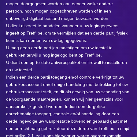
mogen doorgegeven worden aan eender welke andere
persoon, noch mogen opgeschreven worden of in een
onbeveiligd digitaal bestand mogen bewaard worden.
U dient discreet te handelen wanneer u uw logingegevens
ingeeft op Treffi.be, om te vermijden dat een derde partij fysiek
kennis kan nemen van uw logingegevens.
U mag geen derde partijen machtigen om uw toestel te
gebruiken terwijl u nog ingelogd bent op Treffi.be.
U dient een up-to-date antiviruspakket en firewall te installeren
op uw toestel.
Indien een derde partij toegang en/of controle verkrijgt tot uw
gebruikersaccount en/of enige handeling met betrekking tot uw
gebruikersaccount stelt, en dit als gevolg van uw schending van
de voorgaande maatregelen, kunnen wij hier geenszins voor
aansprakelijk gesteld worden. Indien een dergelijke
onrechtmatige toegang, controle en/of handeling door een
derde ingevolge uw wanprestatie bovendien gepaard gaat met
een onrechtmatig gebruik door deze derde van Treffi.be in strijd
met artikel 2.1, zal u ons hiervoor vrijwaren overeenkomstig