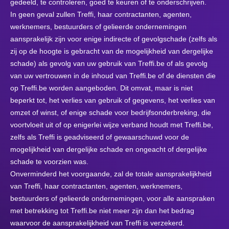
gedeeld, te controleren, goed te keuren of te onderschrijven.
In geen geval zullen Treffi, haar contractanten, agenten,
werknemers, bestuurders of gelieerde ondernemingen
aansprakelijk zijn voor enige indirecte of gevolgschade (zelfs als
zij op de hoogte is gebracht van de mogelijkheid van dergelijke
schade) als gevolg van uw gebruik van Treffi.be of als gevolg
van uw vertrouwen in de inhoud van Treffi.be of de diensten die
op Treffi.be worden aangeboden. Dit omvat, maar is niet
beperkt tot, het verlies van gebruik of gegevens, het verlies van
omzet of winst, of enige schade voor bedrijfsonderbreking, die
voortvloeit uit of op enigerlei wijze verband houdt met Treffi.be,
zelfs als Treffi is geadviseerd of gewaarschuwd voor de
mogelijkheid van dergelijke schade en ongeacht of dergelijke
schade te voorzien was.
Onverminderd het voorgaande, zal de totale aansprakelijkheid
van Treffi, haar contractanten, agenten, werknemers,
bestuurders of gelieerde ondernemingen, voor alle aanspraken
met betrekking tot Treffi.be niet meer zijn dan het bedrag
waarvoor de aansprakelijkheid van Treffi is verzekerd.